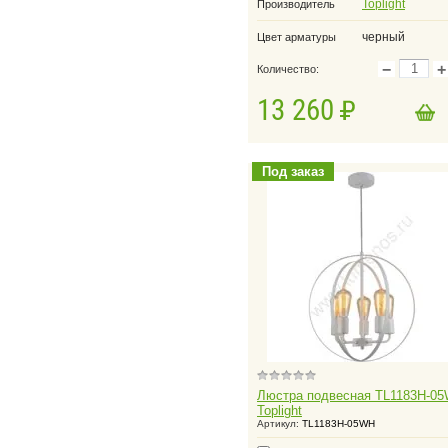
Toplight
Производитель
черный
Цвет арматуры
−
+
Количество:
13 260
в корзину
Добавить в корзину
Под заказ
Люстра подвесная TL1183H-0
Toplight
Артикул:
TL1183H-05WH