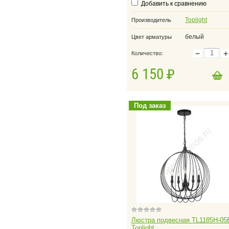
Добавить к сравнению
Toplight
Производитель
белый
Цвет арматуры
−
+
Количество:
6 150
в корзину
Добавить в корзину
Под заказ
Люстра подвесная TL1185H-05
Toplight