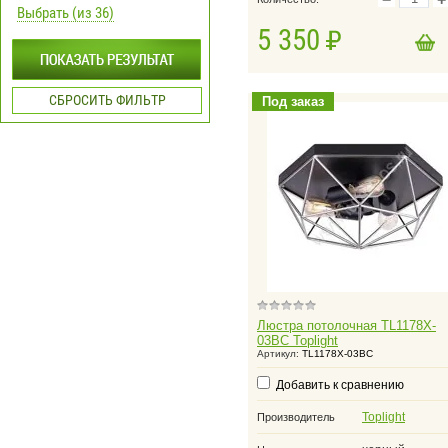
Выбрать (из 36)
5 350
в корзину
Добавить в корзину
СБРОСИТЬ ФИЛЬТР
Под заказ
Люстра потолочная TL1178X-
03BC Toplight
Артикул:
TL1178X-03BC
Добавить к сравнению
Toplight
Производитель