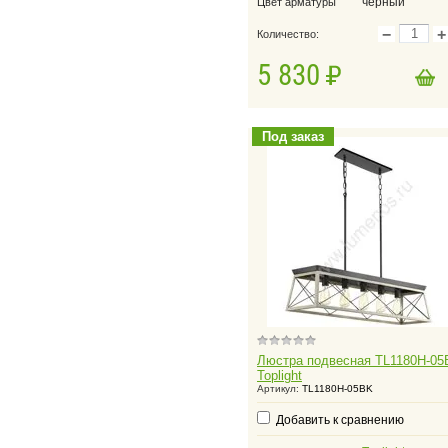
черный
Цвет арматуры
−
+
Количество:
5 830
в корзину
Добавить в корзину
Под заказ
Люстра подвесная TL1180H-05
Toplight
Артикул:
TL1180H-05BK
Добавить к сравнению