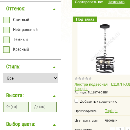
Сортировать по:
Названию
Оттенок: 
Светлый
Под заказ
Нейтральный
Темный
Красный
Стиль: 
Люстра подвесная TL1187H-03
Toplight
Артикул:
TL1187H-03BK
Высота: 
Добавить к сравнению
Toplight
Производитель
черный
Цвет арматуры
Выбор цвета: 
−
+
Количество: