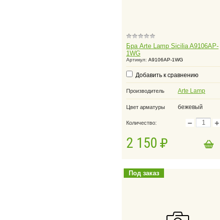
Бра Arte Lamp Sicilia A9106AP-
1WG
Артикул:
A9106AP-1WG
Добавить к сравнению
Arte Lamp
Производитель
бежевый
Цвет арматуры
−
+
Количество:
2 150
в корзину
Добавить в корзину
Под заказ