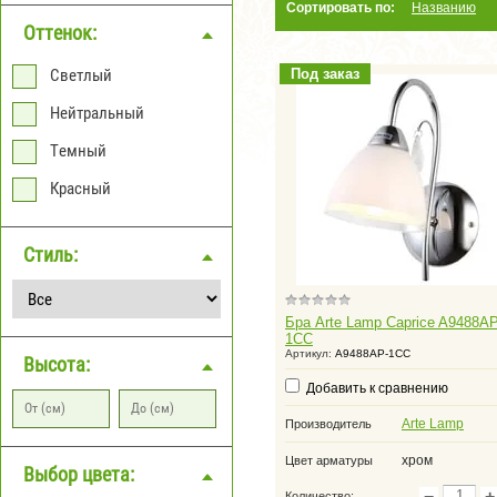
Сортировать по:
Названию
Оттенок: 
Светлый
Под заказ
Нейтральный
Темный
Красный
Стиль: 
Бра Arte Lamp Caprice A9488AP
1CC
Артикул:
A9488AP-1CC
Высота: 
Добавить к сравнению
Arte Lamp
Производитель
хром
Цвет арматуры
Выбор цвета: 
−
+
Количество: