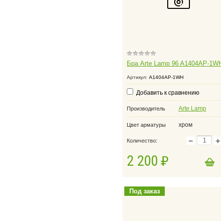
Бра Arte Lamp 96 A1404AP-1W
Артикул:
A1404AP-1WH
Добавить к сравнению
Arte Lamp
Производитель
хром
Цвет арматуры
−
+
Количество:
2 200
в корзину
Добавить в корзину
Под заказ