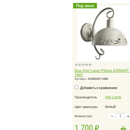
Под заказ
Бра Arte Lamp Pittore A2060AP-
1WG
Артикул:
A2060AP-1WG
Добавить к сравнению
Arte Lamp
Производитель
белый
Цвет арматуры
−
+
Количество:
1 700
в корзину
Добавить в корзину