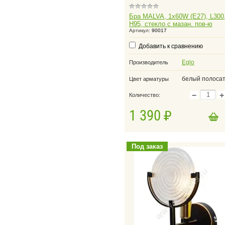
Бра MALVA, 1х60W (E27), L300
H95, стекло с мазан. пов-ю
Артикул:
90017
Добавить к сравнению
Eglo
Производитель
белый полоса
Цвет арматуры
−
+
Количество:
1 390
в корзину
Добавить в корзину
Под заказ