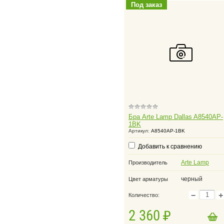
Под заказ
Бра Arte Lamp Dallas A8540AP-
1BK
Артикул:
A8540AP-1BK
Добавить к сравнению
Arte Lamp
Производитель
черный
Цвет арматуры
−
+
Количество:
2 360
в корзину
Добавить в корзину