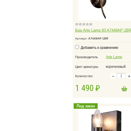
Бра Arte Lamp 83 A7449AP-1B
Артикул:
A7449AP-1BR
Добавить к сравнению
Arte Lamp
Производитель
коричневый
Цвет арматуры
−
+
Количество:
1 490
в корзину
Добавить в корзину
Под заказ