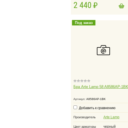
2 440
в корзину
Добавить в корзину
Под заказ
Бра Arte Lamp 58 A8586AP-1B
Артикул:
A8586AP-1BK
Добавить к сравнению
Arte Lamp
Производитель
черный
Цвет арматуры