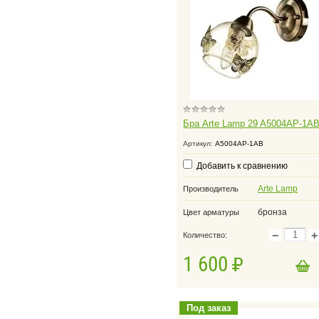
Бра Arte Lamp 29 A5004AP-1A
Артикул:
A5004AP-1AB
Добавить к сравнению
Arte Lamp
Производитель
бронза
Цвет арматуры
−
+
Количество:
1 600
в корзину
Добавить в корзину
Под заказ