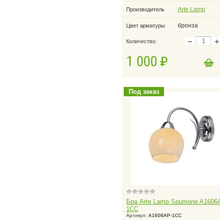
Arte Lamp
Производитель
бронза
Цвет арматуры
−
+
Количество:
1 000
в корзину
Добавить в корзину
Под заказ
Бра Arte Lamp Spumone A1606
1CC
Артикул:
A1606AP-1CC