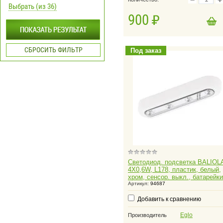
Выбрать (из 36)
900
в корзину
Добавить в корзину
СБРОСИТЬ ФИЛЬТР
Под заказ
Светодиод. подсветка BALIOL
4X0,6W, L178, пластик, белый,
хром, сенсор. выкл., батарейки
Артикул:
94687
Добавить к сравнению
Eglo
Производитель