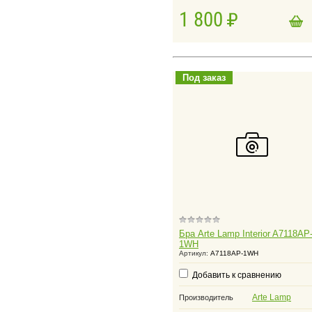
1 800
в корзину
Добавить в корзину
Под заказ
Бра Arte Lamp Interior A7118AP
1WH
Артикул:
A7118AP-1WH
Добавить к сравнению
Arte Lamp
Производитель