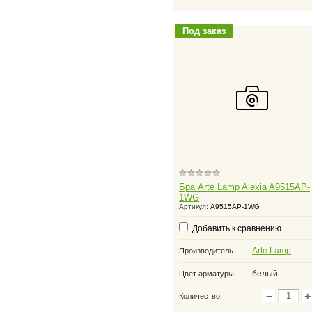
Под заказ
Бра Arte Lamp Alexia A9515AP-
1WG
Артикул:
A9515AP-1WG
Добавить к сравнению
Arte Lamp
Производитель
белый
Цвет арматуры
−
+
Количество: