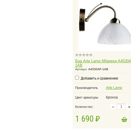
Бра Arte Lamp Milanese A4530
1AB
Артикул:
A4530AP-1AB
Добавить к сравнению
Arte Lamp
Производитель
бронза
Цвет арматуры
−
+
Количество:
1 690
в корзину
Добавить в корзину