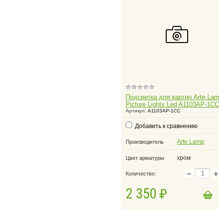
Подсветка для картин Arte La
Picture Lights Led A1103AP-1CC
Артикул:
A1103AP-1CC
Добавить к сравнению
Arte Lamp
Производитель
хром
Цвет арматуры
−
+
Количество:
2 350
в корзину
Добавить в корзину