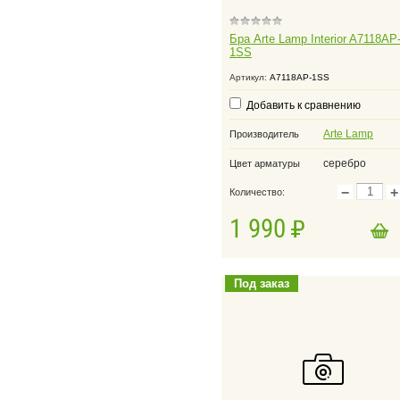
Бра Arte Lamp Interior A7118AP
1SS
Артикул:
A7118AP-1SS
Добавить к сравнению
Arte Lamp
Производитель
серебро
Цвет арматуры
−
+
Количество:
1 990
в корзину
Добавить в корзину
Под заказ