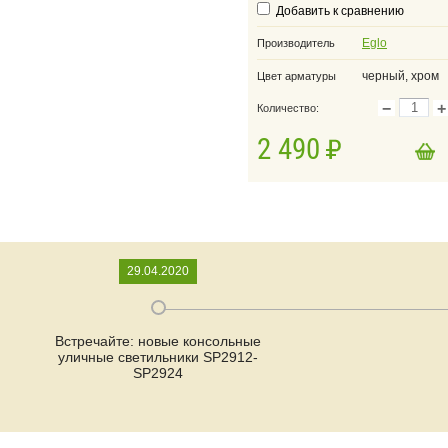
Добавить к сравнению
Eglo
Производитель
черный, хром
Цвет арматуры
−
+
Количество:
2 490
в корзину
Добавить в корзину
29.04.2020
Встречайте: новые консольные
уличные светильники SP2912-
SP2924