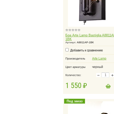
Бра Arte Lamp Bastiglia A8811A
1BK
Артикул:
A8811AP-1BK
Добавить к сравнению
Arte Lamp
Производитель
черный
Цвет арматуры
−
+
Количество:
1 550
в корзину
Добавить в корзину
Под заказ