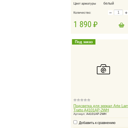
белый
Цвет арматуры
−
+
Количество:
1 890
в корзину
Добавить в корзину
Под заказ
Подсветка для зеркал Arte La
Tratto A4101AP-2WH
Артикул:
A4101AP-2WH
Добавить к сравнению