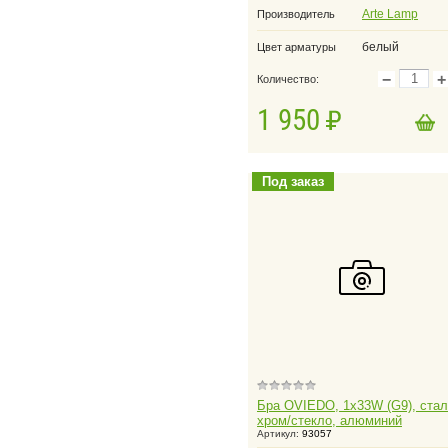
Arte Lamp
Производитель
белый
Цвет арматуры
−
+
Количество:
1 950
в корзину
Добавить в корзину
Под заказ
Бра OVIEDO, 1х33W (G9), стал
хром/стекло, алюминий
Артикул:
93057