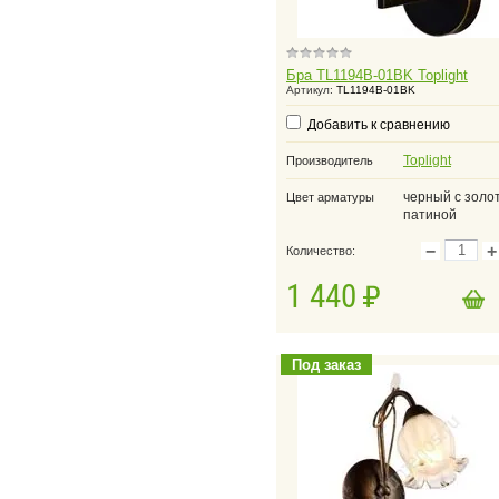
Бра TL1194B-01BK Toplight
Артикул:
TL1194B-01BK
Добавить к сравнению
Toplight
Производитель
черный с золо
Цвет арматуры
патиной
−
+
Количество:
1 440
в корзину
Добавить в корзину
Под заказ