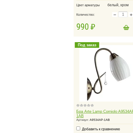
белый, хром
Цвет арматуры
−
+
Количество:
990
в корзину
Добавить в корзину
Под заказ
Бра Arte Lamp Corniolo A9534A
1AB
Артикул:
A9534AP-1AB
Добавить к сравнению