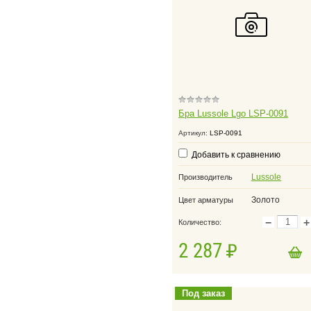
Бра Lussole Lgo LSP-0091
Артикул:
LSP-0091
Добавить к сравнению
Lussole
Производитель
Золото
Цвет арматуры
−
+
Количество:
2 287
в корзину
Добавить в корзину
Под заказ