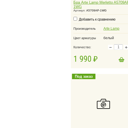
Бра Arte Lamp Merletto A5709A
1WG
Артикул:
A5709AP-1WG
Добавить к сравнению
Arte Lamp
Производитель
белый
Цвет арматуры
−
+
Количество:
1 990
в корзину
Добавить в корзину
Под заказ