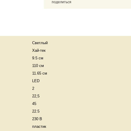
поделиться
Светлый
Хай-тек
9.5 см
110 см
11.65 см
LED
2
22,5
45
22.5
230 В
пластик