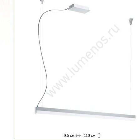
9.5 см
110 см