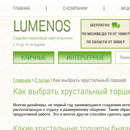
ГЛАВНАЯ
О КОМПАНИИ
АКЦИ
БЕСПЛАТНО:
ПО МОСКВЕ/ДО ТК ОТ 10000 Р
Садово-парковые светильники
ПО ОБЛАСТИ ОТ 35000 Р
с 10 до 19, по будням
Главная
 \ 
Статьи
 \ 
Как выбрать хрустальный торшер
Как выбрать хрустальный торш
Многие дизайнеры, не первый год занимающиеся созданием инте
располагающую к отдыху и размеренному общению. Таким образо
продуктивной работе. Это и многое другое способен сделать оди
Какие хрустальные торшеры быва