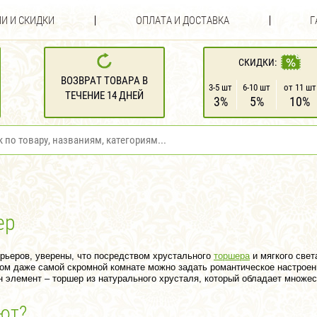
И И СКИДКИ
ОПЛАТА И ДОСТАВКА
Г
СКИДКИ:
ВОЗВРАТ ТОВАРА В
3-5 шт
6-10 шт
от 11 шт
ТЕЧЕНИЕ 14 ДНЕЙ
3%
5%
10%
ер
рьеров, уверены, что посредством хрустального
торшера
и мягкого свет
м даже самой скромной комнате можно задать романтическое настроени
н элемент – торшер из натурального хрусталя, который обладает множе
ют?