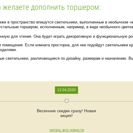
й желаете дополнить торшером:
кже в пространство впишутся светильники, выполненные в необычном «
устальным торшером, исполненным, например, в виде необычного цветка
енную для чтения. Она будет играть декоративную и функциональную ро
 помещения. Если комната просторна, для нее подойдут светильники кр
моделями.
ые светильники, различающиеся по дизайну, размерам и назначению. В
13.04.2020
Весенние скидки сразу! Новая
акция!
читать все новости