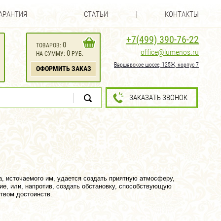
АРАНТИЯ
СТАТЬИ
КОНТАКТЫ
+7(499) 390-76-22
0
ТОВАРОВ:
office@lumenos.ru
0
НА СУММУ:
РУБ.
Варшавское шоссе, 125Ж, корпус 7
ОФОРМИТЬ ЗАКАЗ
ЗАКАЗАТЬ ЗВОНОК
а, источаемого им, удается создать приятную атмосферу,
е, или, напротив, создать обстановку, способствующую
ством достоинств.