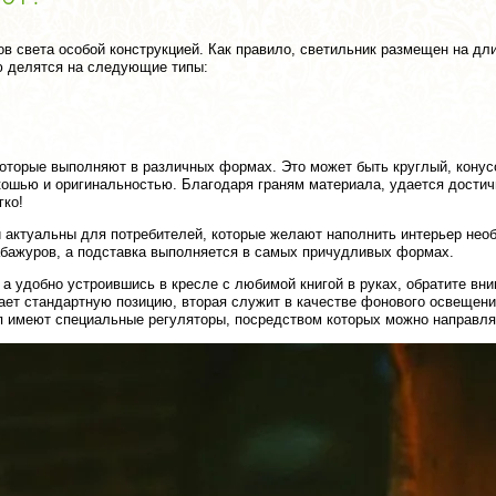
ов света особой конструкцией. Как правило, светильник размещен на дл
 делятся на следующие типы:
оторые выполняют в различных формах. Это может быть круглый, конус
кошью и оригинальностью. Благодаря граням материала, удается дости
гко!
 актуальны для потребителей, которые желают наполнить интерьер не
 абажуров, а подставка выполняется в самых причудливых формах.
а удобно устроившись в кресле с любимой книгой в руках, обратите вн
ает стандартную позицию, вторая служит в качестве фонового освещени
п имеют специальные регуляторы, посредством которых можно направлят