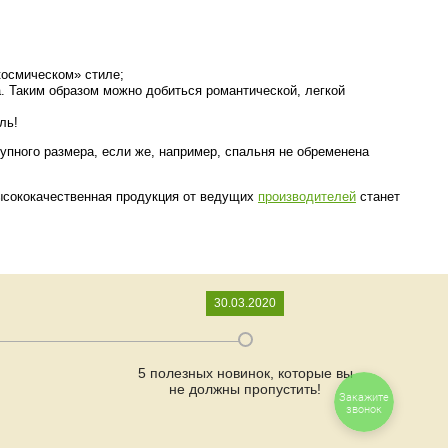
космическом» стиле;
. Таким образом можно добиться романтической, легкой
ль!
упного размера, если же, например, спальня не обременена
ысококачественная продукция от ведущих
производителей
станет
30.03.2020
5 полезных новинок, которые вы
не должны пропустить!
Закажите
звонок